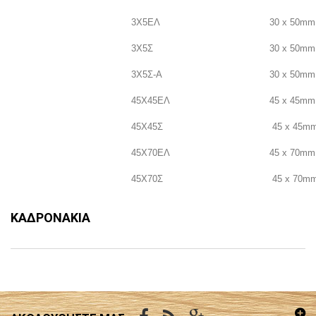
3Χ5ΕΛ
30 x 50mm
3Χ5Σ
30 x 50mm
3Χ5Σ-Α
30 x 50mm
45Χ45ΕΛ
45 x 45mm
45Χ45Σ
45 x 45m
45Χ70ΕΛ
45 x 70mm
45Χ70Σ
45 x 70m
ΚΑΔΡΟΝΆΚΙΑ