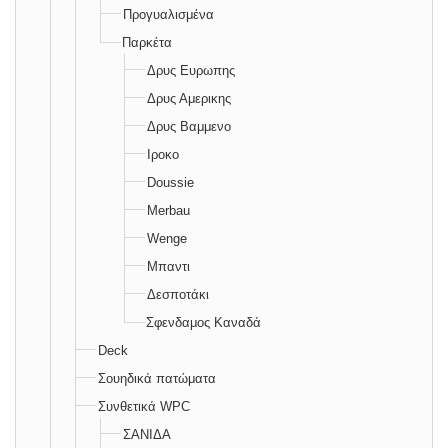
Προγυαλισμένα
Παρκέτα
Δρυς Ευρωπης
Δρυς Αμερικης
Δρυς Βαμμενο
Ιροκο
Doussie
Merbau
Wenge
Μπαντι
Δεσποτάκι
Σφενδαμος Καναδά
Deck
Σουηδικά πατώματα
Συνθετικά WPC
ΣΑΝΙΔΑ